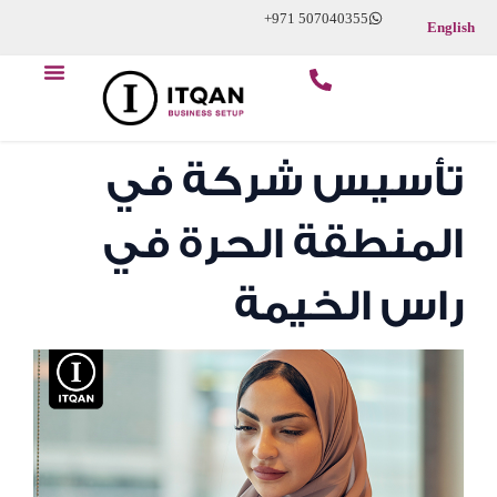
Skip
+971 507040355
English
to
Menu
content
ابدأ عملك التجاري
عن الشركة
تأسيس شركة في
المنطقة الحرة في
راس الخيمة