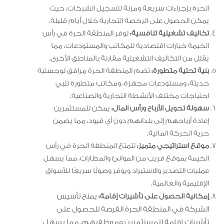
الحرة بإجراءات سريعة ومرنة لتسجيل الشركات، حيث
يمكن الحصول على الرخصة التجارية خلال أيام قليلة.
تكاليف تشغيلية تنافسية:
توفر المنطقة الحرة في رأس
الخيمة خيارات اقتصادية للمكاتب والمستودعات، مما
يقلل من التكاليف التشغيلية مقارنةً بالمناطق الأخرى.
بنية تحتية متطورة:
تضم المنطقة الحرة مرافق لوجستية
حديثة، ومستودعات مجهزة، ومكاتب متطورة تلبي
احتياجات مختلف الأنشطة التجارية والصناعية.
سهولة تحويل الأرباح ورأس المال:
يمكن للمستثمرين
إعادة أرباحهم إلى بلدانهم دون أي قيود، مما يضمن
حرية الحركة المالية.
موقع استراتيجي متميز:
تتمتع المنطقة الحرة في رأس
الخيمة بموقع قريب من الموانئ والمطارات، مما يسهل
عمليات التصدير والاستيراد ويوفر وصولًا سريعًا للأسواق
الإقليمية والعالمية.
يمنح تأسيس
إمكانية الحصول على تأشيرات إقامة:
الشركة في المنطقة الحرة الفرصة للحصول على
تأشيرات إقامة للمستثمرين وموظفيهم، مما يسهل