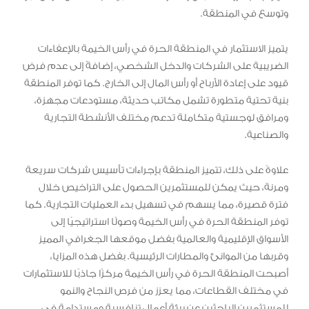
وتوسع في المنطقة.
يتميز الاستثمار في المنطقة الحرة في رأس الخيمة بالإعفاءات
الضريبية على الشركات والدخل الشخصي، إضافةً إلى عدم فرض
قيود على إعادة الأرباح أو رأس المال إلى الخارج. كما توفر المنطقة
بنية تحتية متطورة تشمل مكاتب حديثة، مستودعات مجهزة،
ومرافق لوجستية متكاملة تدعم مختلف الأنشطة التجارية
والصناعية.
علاوةً على ذلك، تتميز المنطقة بإجراءات تأسيس شركات سريعة
ومرنة، حيث يمكن للمستثمرين الحصول على التراخيص خلال
فترة قصيرة، مما يسهم في تسهيل بدء العمليات التجارية. كما
توفر المنطقة الحرة في رأس الخيمة وصولًا استراتيجيًا إلى
الأسواق الإقليمية والعالمية بفضل موقعها الجغرافي المميز
وقربها من الموانئ والمطارات الرئيسية. بفضل هذه المزايا،
أصبحت المنطقة الحرة في رأس الخيمة مركزًا جاذبًا للاستثمارات
في مختلف القطاعات، مما يعزز من فرص النجاح والنمو
للمستثمرين الباحثين عن بيئة أعمال تنافسية ومستدامة في