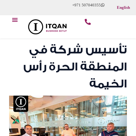
Skip
+971 507040355
English
to
Menu
content
ابدأ عملك التجاري
عن الشركة
تأسيس شركة في
المنطقة الحرة رأس
الخيمة