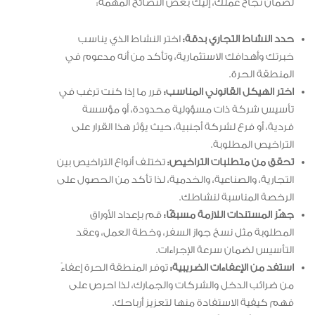
لضمان نجاح عملك، إليك بعض النصائح المهمة:
حدد النشاط التجاري بدقة:
اختر النشاط الذي يناسب
خبرتك وأهدافك الاستثمارية، وتأكد من أنه مدعوم في
المنطقة الحرة.
اختر الهيكل القانوني المناسب:
قرر ما إذا كنت ترغب في
تأسيس شركة ذات مسؤولية محدودة، أو مؤسسة
فردية، أو فرع لشركة أجنبية، حيث يؤثر هذا القرار على
التراخيص المطلوبة.
تحقق من متطلبات التراخيص:
تختلف أنواع التراخيص بين
التجارية، والصناعية، والخدمية، لذا تأكد من الحصول على
الرخصة المناسبة لنشاطك.
جهّز المستندات اللازمة مسبقًا:
قم بإعداد الأوراق
المطلوبة مثل نسخ جواز السفر، وخطة العمل، وعقد
التأسيس لضمان سرعة الإجراءات.
استفد من الإعفاءات الضريبية:
توفر المنطقة الحرة إعفاءً
من ضرائب الدخل والشركات والجمارك، لذا احرص على
فهم كيفية الاستفادة منها لتعزيز أرباحك.